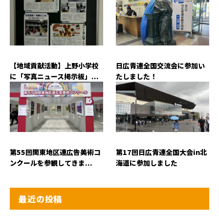
【地域貢献活動】上野小学校
日広青連全国交流会に参加い
に「写真ニュース掲示板」...
たしました！
第55回関東地区連広告美術コ
第17回日広青連全国大会in北
ンクールを参観してきま...
海道に参加しました
最近の投稿